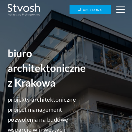
601 746 876
biuro
architektoniczne
z Krakowa
projekty architektoniczne
project management
pozwolenia na budowę
wsparcie w inwestycji