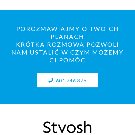
POROZMAWIAJMY O TWOICH
PLANACH
KRÓTKA ROZMOWA POZWOLI
NAM USTALIĆ W CZYM MOŻEMY
CI POMÓC
601 746 876