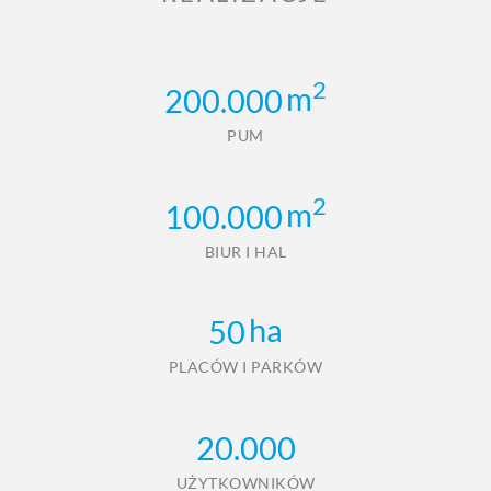
2
m
200.000
PUM
2
m
100.000
BIUR I HAL
ha
50
PLACÓW I PARKÓW
20.000
UŻYTKOWNIKÓW