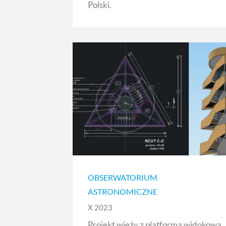
Polski.
OBSERWATORIUM
ASTRONOMICZNE
X 2023
Projekt wieży z platformą widokową