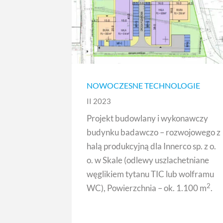
NOWOCZESNE TECHNOLOGIE
II 2023
Projekt budowlany i wykonawczy
budynku badawczo – rozwojowego z
halą produkcyjną dla Innerco sp. z o.
o. w Skale (odlewy uszlachetniane
węglikiem tytanu TIC lub wolframu
2
WC), Powierzchnia – ok. 1.100 m
.