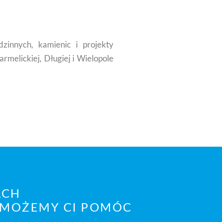
zinnych, kamienic i projekty
armelickiej, Długiej i Wielopole
ACH
 MOŻEMY CI POMÓC