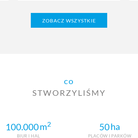
ZOBACZ WSZYSTKIE
CO
STWORZYLIŚMY
2
m
ha
100.000
50
BIUR I HAL
PLACÓW I PARKÓW