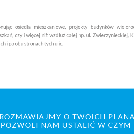
nując osiedla mieszkaniowe, projekty budynków wielorod
kań, czyli więcej niż wzdłuż całej np. ul. Zwierzynieckiej, K
 i po obu stronach tych ulic.
ROZMAWIAJMY O TWOICH PLAN
POZWOLI NAM USTALIĆ W CZYM