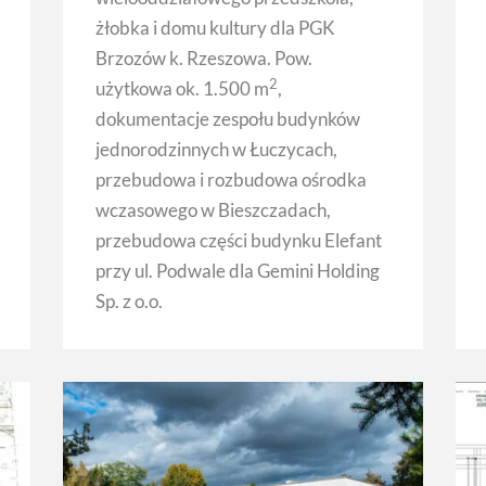
żłobka i domu kultury dla PGK
Brzozów k. Rzeszowa. Pow.
2
użytkowa ok. 1.500 m
,
dokumentacje zespołu budynków
jednorodzinnych w Łuczycach,
przebudowa i rozbudowa ośrodka
wczasowego w Bieszczadach,
przebudowa części budynku Elefant
przy ul. Podwale dla Gemini Holding
Sp. z o.o.