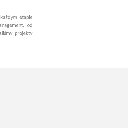
każdym etapie
management, od
liśmy projekty
O