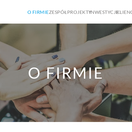
O FIRMIE
ZESPÓŁ
PROJEKTY
INWESTYCJE
KLIEN
O FIRMIE