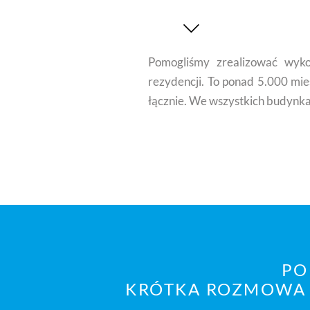
Pomogliśmy zrealizować wyko
rezydencji. To ponad 5.000 miesz
łącznie. We wszystkich budynkach
PO
KRÓTKA ROZMOWA 