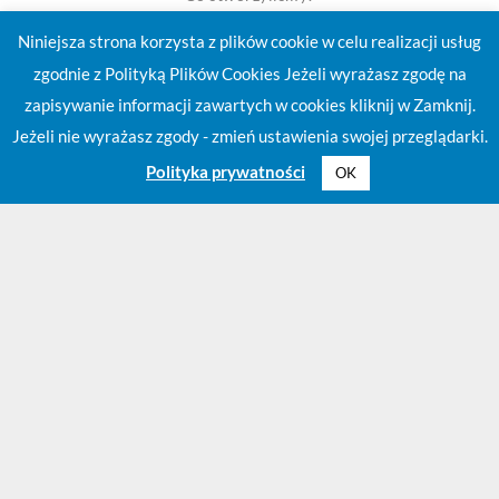
Jak pracujemy
Niniejsza strona korzysta z plików cookie w celu realizacji usług
7 etapów współpracy
zgodnie z Polityką Plików Cookies Jeżeli wyrażasz zgodę na
Projekt biura
zapisywanie informacji zawartych w cookies kliknij w Zamknij.
Projekty budynków wielorodzinnych
Jeżeli nie wyrażasz zgody - zmień ustawienia swojej przeglądarki.
Projekty hal magazynowych, projekty przemysłowe
Centra handlowe, projekty budynków handlowo-
Polityka prywatności
OK
usługowych, projekt sklepu
Projekt hotelu
Projekty rezydencji i willi
Renowacja zabytków
Użyteczność publiczna
Projekty wnętrz
Referencje
FAQ: Co to jest apartament?
FAQ: Jakie są etapy inwestowania?
Szukamy nieruchomości
Inwestuj z nami!
Praca u nas