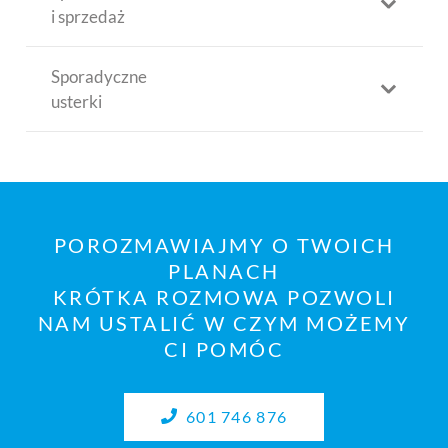
i sprzedaż
Sporadyczne
usterki
POROZMAWIAJMY O TWOICH
PLANACH
KRÓTKA ROZMOWA POZWOLI
NAM USTALIĆ W CZYM MOŻEMY
CI POMÓC
601 746 876