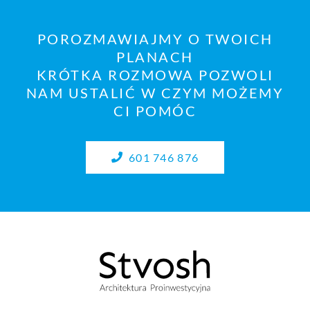
POROZMAWIAJMY O TWOICH
PLANACH
KRÓTKA ROZMOWA POZWOLI
NAM USTALIĆ W CZYM MOŻEMY
CI POMÓC
601 746 876